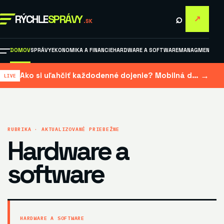
⌕
RÝCHLE
SPRÁVY
↗
.SK
DOMOV
SPRÁVY
EKONOMIKA A FINANCIE
HARDWARE A SOFTWARE
MANAGMENT A M
→
Ako si uľahčiť každodenné dojenie? Mobilná dojačka šetrí čas aj námahu
RUBRIKA · AKTUALIZOVANÉ PRIEBEŽNE
Hardware a
software
HARDWARE A SOFTWARE