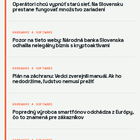
Operátori chcú vypnúť starú sieť. Na Slovensku
prestane fungovať množstvo zariadení
HARDWARE A SOFTWARE
Pozor na tieto weby: Národná banka Slovenska
odhalila nelegálny biznis s kryptoaktívami
HARDWARE A SOFTWARE
Plán na záchranu: Vedci zverejnili manuál. Ak ho
nedodržíme, ľudstvo nemusí prežiť
HARDWARE A SOFTWARE
Popredný výrobca smartfónov odchádza z Európy,
čo to znamená pre zákazníkov