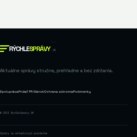
RÝCHLE
SPRÁVY
.SK
Aktuálne správy stručne, prehľadne a bez zdržania.
Spolupráca
Pridať PR článok
Ochrana súkromia
Podmienky
© 2025 RychleSpravy.SK
Správy sa aktualizujú priebežne.