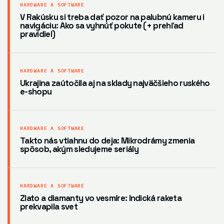
HARDWARE A SOFTWARE
V Rakúsku si treba dať pozor na palubnú kameru i
navigáciu: Ako sa vyhnúť pokute (+ prehľad
pravidiel)
HARDWARE A SOFTWARE
Ukrajina zaútočila aj na sklady najväčšieho ruského
e-shopu
HARDWARE A SOFTWARE
Takto nás vtiahnu do deja: Mikrodrámy zmenia
spôsob, akým sledujeme seriály
HARDWARE A SOFTWARE
Zlato a diamanty vo vesmíre: Indická raketa
prekvapila svet