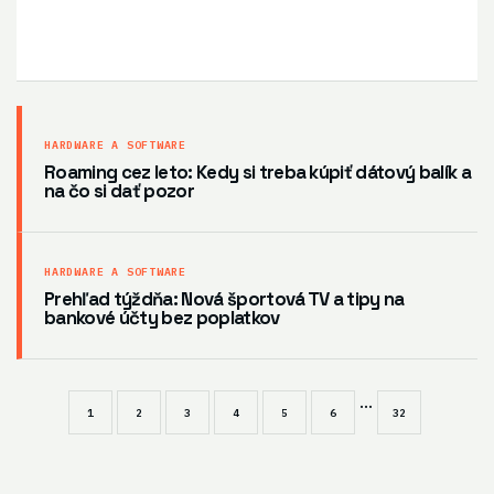
HARDWARE A SOFTWARE
Roaming cez leto: Kedy si treba kúpiť dátový balík a
na čo si dať pozor
HARDWARE A SOFTWARE
Prehľad týždňa: Nová športová TV a tipy na
bankové účty bez poplatkov
...
1
2
3
4
5
6
32