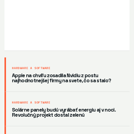
HARDWARE A SOFTWARE
Apple na chvíľu zosadila Nvidiu z postu
najhodnotnejšej firmy na svete, čo sa stalo?
HARDWARE A SOFTWARE
Solárne panely budú vyrábať energiu aj v noci.
Revolučný projekt dostal zelenú