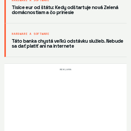
HARDWARE A SOFTWARE
Tisíce eur od štátu: Kedy odštartuje nová Zelená
domácnostiam a čo prinesie
HARDWARE A SOFTWARE
Táto banka chystá veľkú odstávku služieb. Nebude
sa dať platiť ani na internete
REKLAMA