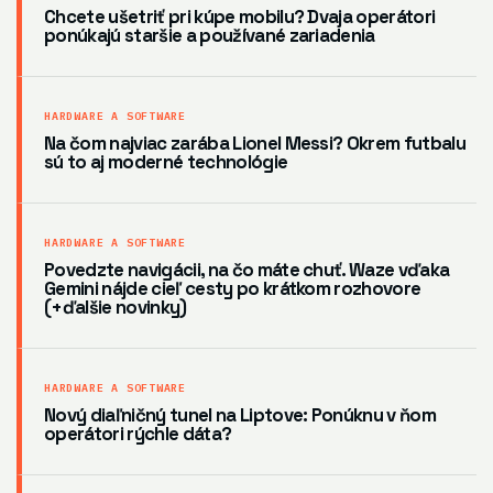
Chcete ušetriť pri kúpe mobilu? Dvaja operátori
ponúkajú staršie a používané zariadenia
HARDWARE A SOFTWARE
Na čom najviac zarába Lionel Messi? Okrem futbalu
sú to aj moderné technológie
HARDWARE A SOFTWARE
Povedzte navigácii, na čo máte chuť. Waze vďaka
Gemini nájde cieľ cesty po krátkom rozhovore
(+ďalšie novinky)
HARDWARE A SOFTWARE
Nový diaľničný tunel na Liptove: Ponúknu v ňom
operátori rýchle dáta?