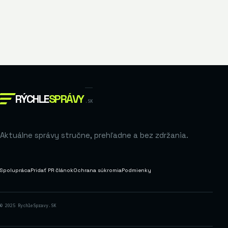
RÝCHLE
SPRÁVY
.SK
Aktuálne správy stručne, prehľadne a bez zdržania.
Spolupráca
Pridať PR článok
Ochrana súkromia
Podmienky
© 2025 RychleSpravy.SK