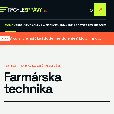
⌕
RÝCHLE
SPRÁVY
↗
.SK
DOMOV
SPRÁVY
EKONOMIKA A FINANCIE
HARDWARE A SOFTWARE
MANAGMENT A M
→
Ako si uľahčiť každodenné dojenie? Mobilná dojačka šetrí čas aj námahu
RUBRIKA · AKTUALIZOVANÉ PRIEBEŽNE
Farmárska
technika