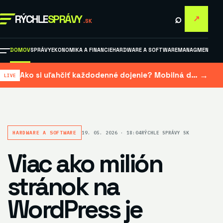
⌕
RÝCHLE
SPRÁVY
↗
.SK
DOMOV
SPRÁVY
EKONOMIKA A FINANCIE
HARDWARE A SOFTWARE
MANAGMENT A M
→
Ako si uľahčiť každodenné dojenie? Mobilná dojačka šetrí čas aj námahu
HARDWARE A SOFTWARE
19. 05. 2026 · 18:04
RÝCHLE SPRÁVY SK
Viac ako milión
stránok na
WordPress je