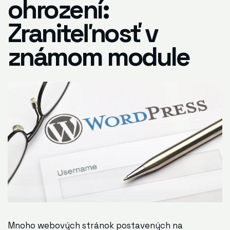
ohrození:
Zraniteľnosť v
známom module
Mnoho webových stránok postavených na