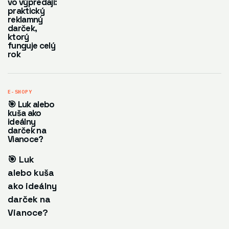
vo výpredaji:
praktický
reklamný
darček,
ktorý
funguje celý
rok
E-SHOPY
🎯 Luk alebo
kuša ako
ideálny
darček na
Vianoce?
🎯 Luk
alebo kuša
ako ideálny
darček na
Vianoce?