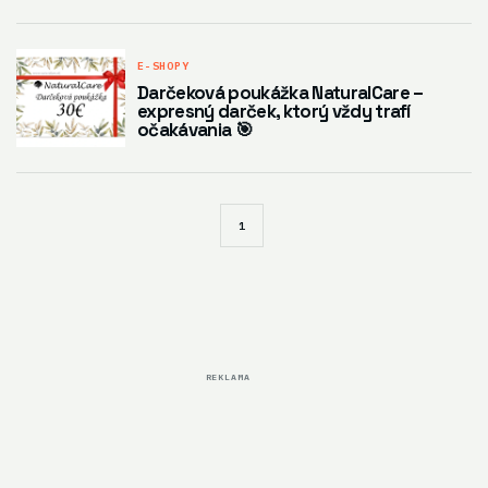
E-SHOPY
Darčeková poukážka NaturalCare –
expresný darček, ktorý vždy trafí
očakávania 🎯
1
REKLAMA