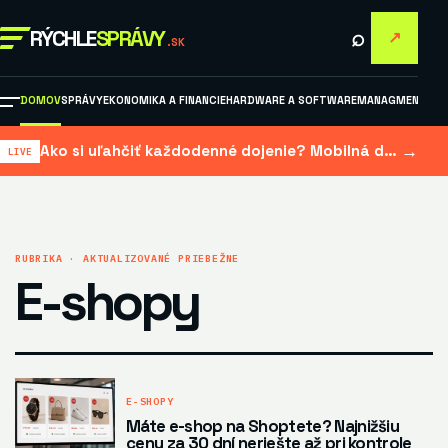
⌕
RÝCHLE
SPRÁVY
↗
.SK
DOMOV
SPRÁVY
EKONOMIKA A FINANCIE
HARDWARE A SOFTWARE
MANAGMENT A M
→
Ako si uľahčiť každodenné dojenie? Mobilná dojačka šetrí čas aj námahu
RUBRIKA · AKTUALIZOVANÉ PRIEBEŽNE
E-shopy
E-SHOPY
Máte e-shop na Shoptete? Najnižšiu
cenu za 30 dní neriešte až pri kontrole