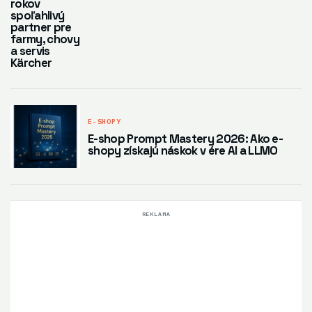
rokov
spoľahlivý
partner pre
farmy, chovy
a servis
Kärcher
E-SHOPY
E-shop Prompt Mastery 2026: Ako e-
shopy získajú náskok v ére AI a LLMO
REKLAMA