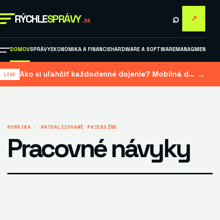
⌕
RÝCHLE
SPRÁVY
↗
.SK
DOMOV
SPRÁVY
EKONOMIKA A FINANCIE
HARDWARE A SOFTWARE
MANAGMENT A M
→
Ako si uľahčiť každodenné dojenie? Mobilná dojačka šetrí čas aj námahu
RUBRIKA · AKTUALIZOVANÉ PRIEBEŽNE
Pracovné návyky