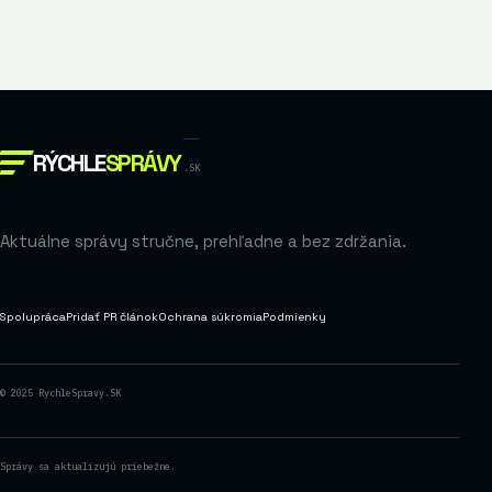
RÝCHLE
SPRÁVY
.SK
Aktuálne správy stručne, prehľadne a bez zdržania.
Spolupráca
Pridať PR článok
Ochrana súkromia
Podmienky
© 2025 RychleSpravy.SK
Správy sa aktualizujú priebežne.