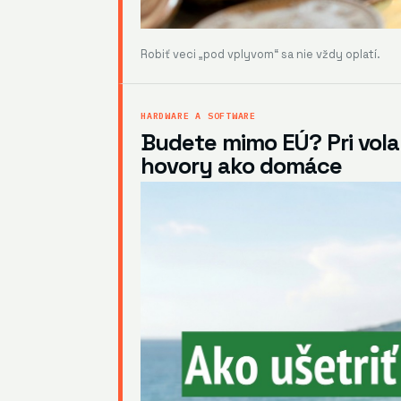
Robiť veci „pod vplyvom“ sa nie vždy oplatí.
HARDWARE A SOFTWARE
Budete mimo EÚ? Pri volan
hovory ako domáce