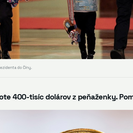
ezidenta do Číny.
note 400-tisíc dolárov z peňaženky. Po