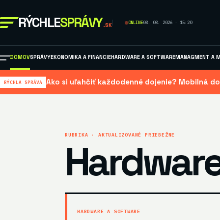
RÝCHLE
SPRÁVY
ONLINE
08. 08. 2026 · 15:20
.SK
DOMOV
SPRÁVY
EKONOMIKA A FINANCIE
HARDWARE A SOFTWARE
MANAGMENT A M
Ako si uľahčiť každodenné dojenie? Mobilná do
RÝCHLA SPRÁVA
RUBRIKA · AKTUALIZOVANÉ PRIEBEŽNE
Hardware
HARDWARE A SOFTWARE