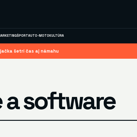
ARKETING
ŠPORT
AUTO-MOTO
KULTÚRA
jačka šetrí čas aj námahu
 a software