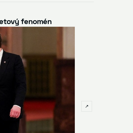
rnetový fenomén
↗