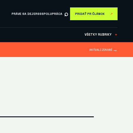
⌕
PRÁVE SA DEJE
RSS
SPOLUPRÁCA
PRIDAŤ PR ČLÁNOK
↗
VŠETKY RUBRIKY
＋
→
AKTUALIZOVANÉ