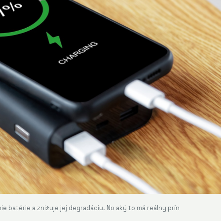
 batérie a znižuje jej degradáciu. No aký to má reálny prín