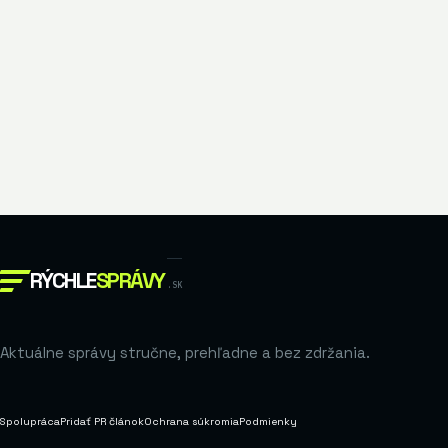
RÝCHLE
SPRÁVY
.SK
Aktuálne správy stručne, prehľadne a bez zdržania.
Spolupráca
Pridať PR článok
Ochrana súkromia
Podmienky