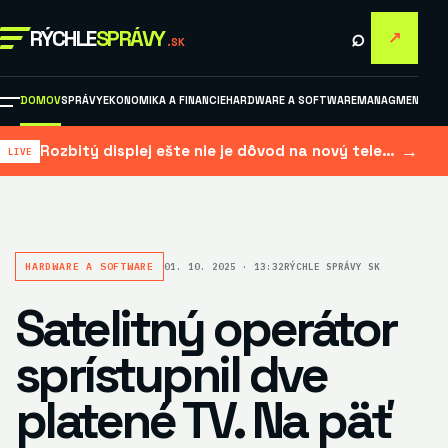
⌕
RÝCHLE
SPRÁVY
↗
.SK
DOMOV
SPRÁVY
EKONOMIKA A FINANCIE
HARDWARE A SOFTWARE
MANAGMENT A M
→
Rozbitý displej ešte nie je dôvod na nový telefón: kedy sa oprava elektroniky naozaj oplatí
HARDWARE A SOFTWARE
01. 10. 2025 · 13:32
RÝCHLE SPRÁVY SK
Satelitný operátor
sprístupnil dve
platené TV. Na päť