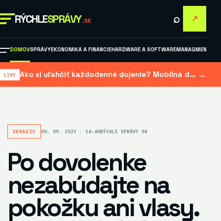
⌕
RÝCHLE
SPRÁVY
↗
.SK
DOMOV
SPRÁVY
EKONOMIKA A FINANCIE
HARDWARE A SOFTWARE
MANAGMENT A M
→
Ako si uľahčiť každodenné dojenie? Mobilná dojačka šetrí čas aj námahu
ZDRAVIE
09. 09. 2025 · 14:40
RÝCHLE SPRÁVY SK
Po dovolenke
nezabúdajte na
pokožku ani vlasy.