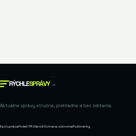
RÝCHLE
SPRÁVY
.SK
Aktuálne správy stručne, prehľadne a bez zdržania.
Spolupráca
Pridať PR článok
Ochrana súkromia
Podmienky