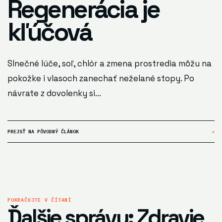
Regenerácia je
kľúčová
Slnečné lúče, soľ, chlór a zmena prostredia môžu na
pokožke i vlasoch zanechať neželané stopy. Po
návrate z dovolenky si...
PREJSŤ NA PÔVODNÝ ČLÁNOK
↗
POKRAČUJTE V ČÍTANÍ
Ďalšie správy: Zdravie