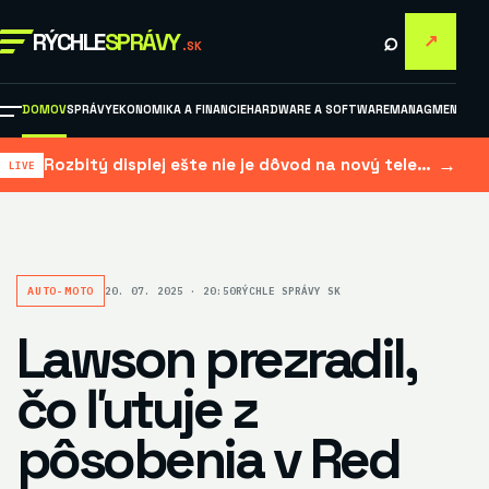
⌕
RÝCHLE
SPRÁVY
↗
.SK
DOMOV
SPRÁVY
EKONOMIKA A FINANCIE
HARDWARE A SOFTWARE
MANAGMENT A M
→
Rozbitý displej ešte nie je dôvod na nový telefón: kedy sa oprava elektroniky naozaj oplatí
AUTO-MOTO
20. 07. 2025 · 20:50
RÝCHLE SPRÁVY SK
Lawson prezradil,
čo ľutuje z
pôsobenia v Red