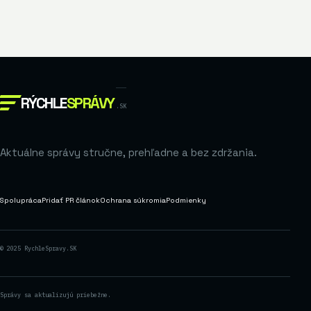
RÝCHLE
SPRÁVY
.SK
Aktuálne správy stručne, prehľadne a bez zdržania.
Spolupráca
Pridať PR článok
Ochrana súkromia
Podmienky
© 2025 RychleSpravy.SK
Správy sa aktualizujú priebežne.