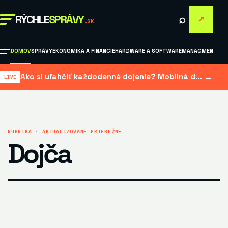
⌕
RÝCHLE
SPRÁVY
↗
.SK
DOMOV
SPRÁVY
EKONOMIKA A FINANCIE
HARDWARE A SOFTWARE
MANAGMENT A M
→
Ako si uľahčiť každodenné dojenie? Mobilná dojačka šetrí čas aj námahu
RUBRIKA · AKTUALIZOVANÉ PRIEBEŽNE
Dojča