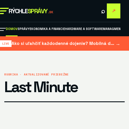
⌕
RÝCHLE
SPRÁVY
↗
.SK
DOMOV
SPRÁVY
EKONOMIKA A FINANCIE
HARDWARE A SOFTWARE
MANAGMENT A M
→
Ako si uľahčiť každodenné dojenie? Mobilná dojačka šetrí čas aj námahu
RUBRIKA · AKTUALIZOVANÉ PRIEBEŽNE
Last Minute