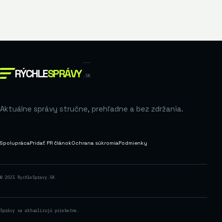
RÝCHLE
SPRÁVY
.SK
Aktuálne správy stručne, prehľadne a bez zdržania.
Spolupráca
Pridať PR článok
Ochrana súkromia
Podmienky
© 2025 RychleSpravy.SK
Správy sa aktualizujú priebežne.