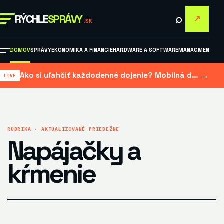
⌕
RÝCHLE
SPRÁVY
↗
.SK
DOMOV
SPRÁVY
EKONOMIKA A FINANCIE
HARDWARE A SOFTWARE
MANAGMENT A M
→
Ako si uľahčiť každodenné dojenie? Mobilná dojačka šetrí čas aj námahu
RUBRIKA · AKTUALIZOVANÉ PRIEBEŽNE
Napájačky a
kŕmenie