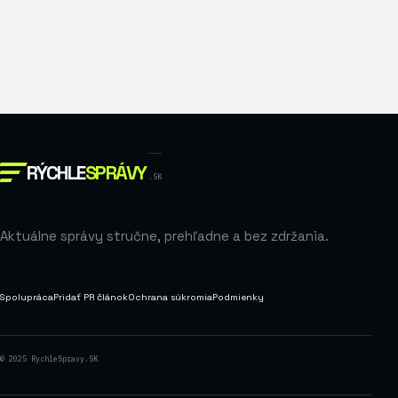
RÝCHLE
SPRÁVY
.SK
Aktuálne správy stručne, prehľadne a bez zdržania.
Spolupráca
Pridať PR článok
Ochrana súkromia
Podmienky
© 2025 RychleSpravy.SK