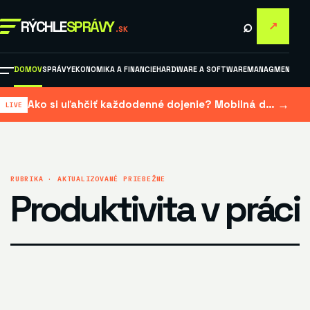
⌕
RÝCHLE
SPRÁVY
↗
.SK
DOMOV
SPRÁVY
EKONOMIKA A FINANCIE
HARDWARE A SOFTWARE
MANAGMENT A M
→
Ako si uľahčiť každodenné dojenie? Mobilná dojačka šetrí čas aj námahu
RUBRIKA · AKTUALIZOVANÉ PRIEBEŽNE
Produktivita v práci