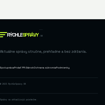
RÝCHLE
SPRÁVY
.SK
Aktuálne správy stručne, prehľadne a bez zdržania.
Spolupráca
Pridať PR článok
Ochrana súkromia
Podmienky
© 2025 RychleSpravy.SK
Správy sa aktualizujú priebežne.