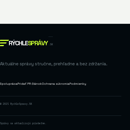
RÝCHLE
SPRÁVY
.SK
Aktuálne správy stručne, prehľadne a bez zdržania.
Spolupráca
Pridať PR článok
Ochrana súkromia
Podmienky
© 2025 RychleSpravy.SK
Správy sa aktualizujú priebežne.