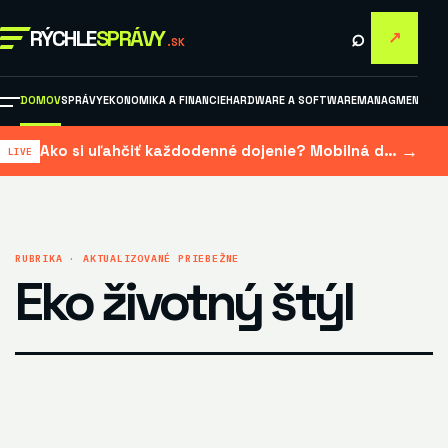
⌕
RÝCHLE
SPRÁVY
↗
.SK
DOMOV
SPRÁVY
EKONOMIKA A FINANCIE
HARDWARE A SOFTWARE
MANAGMENT A M
→
Ako si uľahčiť každodenné dojenie? Mobilná dojačka šetrí čas aj námahu
RUBRIKA · AKTUALIZOVANÉ PRIEBEŽNE
Eko životný štýl