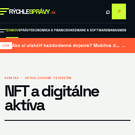
⌕
RÝCHLE
SPRÁVY
↗
.SK
DOMOV
SPRÁVY
EKONOMIKA A FINANCIE
HARDWARE A SOFTWARE
MANAGMENT A M
→
Ako si uľahčiť každodenné dojenie? Mobilná dojačka šetrí čas aj námahu
RUBRIKA · AKTUALIZOVANÉ PRIEBEŽNE
NFT a digitálne
aktíva