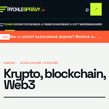
⌕
RÝCHLE
SPRÁVY
↗
.SK
DOMOV
SPRÁVY
EKONOMIKA A FINANCIE
HARDWARE A SOFTWARE
MANAGMENT A M
→
Ako si uľahčiť každodenné dojenie? Mobilná dojačka šetrí čas aj námahu
RUBRIKA · AKTUALIZOVANÉ PRIEBEŽNE
Krypto, blockchain,
Web3