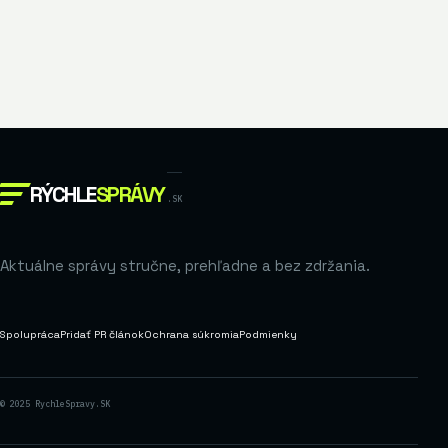
RÝCHLE
SPRÁVY
.SK
Aktuálne správy stručne, prehľadne a bez zdržania.
Spolupráca
Pridať PR článok
Ochrana súkromia
Podmienky
© 2025 RychleSpravy.SK