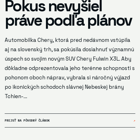
Pokus nevyšiel
práve podľa plánov
Automobilka Chery, ktorá pred nedávnom vstúpila
aj na slovenský trh, sa pokúsila dosiahnuť významnú
úspech so svojim novým SUV Chery Fulwin X3L. Aby
dôkladne odprezentovala jeho terénne schopnosti s
pohonom oboch náprav, vybrala si náročný výjazd
po ikonických schodoch slávnej Nebeskej brány
Tchien-...
PREJSŤ NA PÔVODNÝ ČLÁNOK
↗