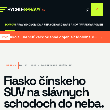
⌕
RÝCHLE
SPRÁVY
↗
.SK
DOMOV
SPRÁVY
EKONOMIKA A FINANCIE
HARDWARE A SOFTWARE
MANAGMENT A M
→
Ako si uľahčiť každodenné dojenie? Mobilná dojačka šetrí čas aj námahu
SPRÁVY
19. 11. 2025 · 16:55
RÝCHLE SPRÁVY SK
Fiasko čínskeho
SUV na slávnych
schodoch do neba.