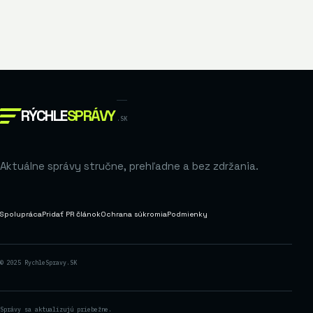
RÝCHLE
SPRÁVY
.SK
Aktuálne správy stručne, prehľadne a bez zdržania.
Spolupráca
Pridať PR článok
Ochrana súkromia
Podmienky
© 2025 RychleSpravy.SK
Správy sa aktualizujú priebežne.