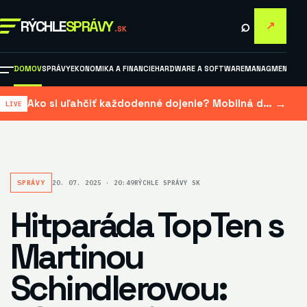
⌕
RÝCHLE
SPRÁVY
↗
.SK
DOMOV
SPRÁVY
EKONOMIKA A FINANCIE
HARDWARE A SOFTWARE
MANAGMENT A M
→
Ako si uľahčiť každodenné dojenie? Mobilná dojačka šetrí čas aj námahu
SPRÁVY
20. 07. 2025 · 20:49
RÝCHLE SPRÁVY SK
Hitparáda TopTen s
Martinou
Schindlerovou: