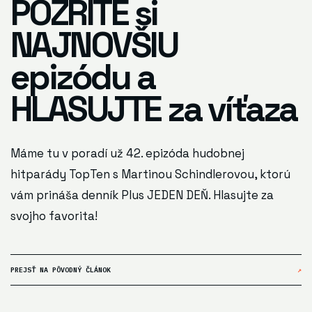
POZRITE si
NAJNOVŠIU
epizódu a
HLASUJTE za víťaza
Máme tu v poradí už 42. epizóda hudobnej
hitparády TopTen s Martinou Schindlerovou, ktorú
vám prináša denník Plus JEDEN DEŇ. Hlasujte za
svojho favorita!
PREJSŤ NA PÔVODNÝ ČLÁNOK
↗