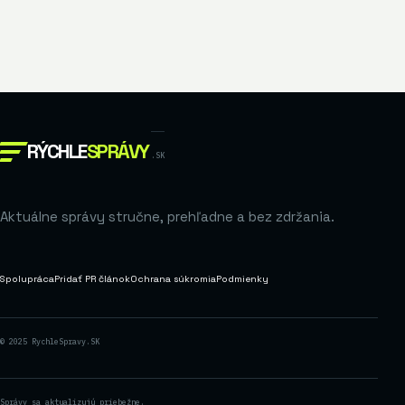
RÝCHLE
SPRÁVY
.SK
Aktuálne správy stručne, prehľadne a bez zdržania.
Spolupráca
Pridať PR článok
Ochrana súkromia
Podmienky
© 2025 RychleSpravy.SK
Správy sa aktualizujú priebežne.