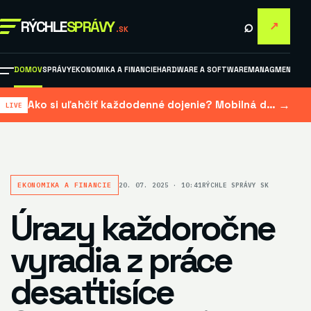
⌕
RÝCHLE
SPRÁVY
↗
.SK
DOMOV
SPRÁVY
EKONOMIKA A FINANCIE
HARDWARE A SOFTWARE
MANAGMENT A M
→
Ako si uľahčiť každodenné dojenie? Mobilná dojačka šetrí čas aj námahu
EKONOMIKA A FINANCIE
20. 07. 2025 · 10:41
RÝCHLE SPRÁVY SK
Úrazy každoročne
vyradia z práce
desaťtisíce