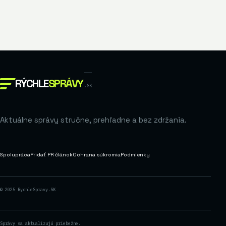
RÝCHLE
SPRÁVY
.SK
Aktuálne správy stručne, prehľadne a bez zdržania.
Spolupráca
Pridať PR článok
Ochrana súkromia
Podmienky
© 2025 RychleSpravy.SK
Správy sa aktualizujú priebežne.