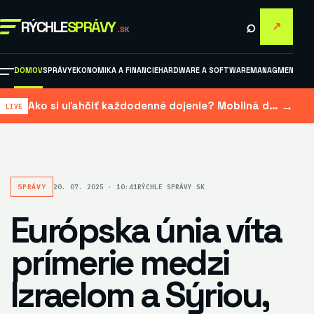
⌕
RÝCHLE
SPRÁVY
↗
.SK
DOMOV
SPRÁVY
EKONOMIKA A FINANCIE
HARDWARE A SOFTWARE
MANAGMENT A M
→
Ako si uľahčiť každodenné dojenie? Mobilná dojačka šetrí čas aj námahu
SPRÁVY
20. 07. 2025 · 10:41
RÝCHLE SPRÁVY SK
Európska únia víta
prímerie medzi
Izraelom a Sýriou,