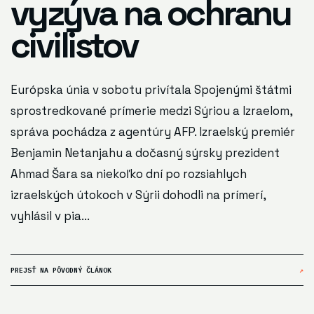
vyzýva na ochranu
civilistov
Európska únia v sobotu privítala Spojenými štátmi
sprostredkované prímerie medzi Sýriou a Izraelom,
správa pochádza z agentúry AFP. Izraelský premiér
Benjamin Netanjahu a dočasný sýrsky prezident
Ahmad Šara sa niekoľko dní po rozsiahlych
izraelských útokoch v Sýrii dohodli na prímerí,
vyhlásil v pia...
PREJSŤ NA PÔVODNÝ ČLÁNOK
↗