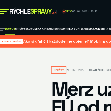
RÝCHLE
SPRÁVY
ONLINE
07. 08. 2026 · 20:44
.SK
DOMOV
SPRÁVY
EKONOMIKA A FINANCIE
HARDWARE A SOFTWARE
MANAGMENT A M
Ako si uľahčiť každodenné dojenie? Mobilná do
RÝCHLA SPRÁVA
SPRÁVY
20. 07. 2025 · 10:41
RÝCHLE SPR
Merz uz
EÚ od 