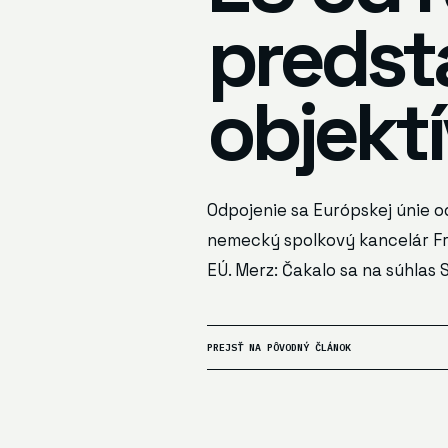
predst
objekt
Odpojenie sa Európskej únie o
nemecký spolkový kancelár Fr
EÚ. Merz: Čakalo sa na súhlas 
PREJSŤ NA PÔVODNÝ ČLÁNOK