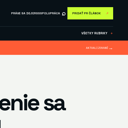
⌕
PRÁVE SA DEJE
RSS
SPOLUPRÁCA
PRIDAŤ PR ČLÁNOK
↗
VŠETKY RUBRIKY
＋
→
AKTUALIZOVANÉ
enie sa
u