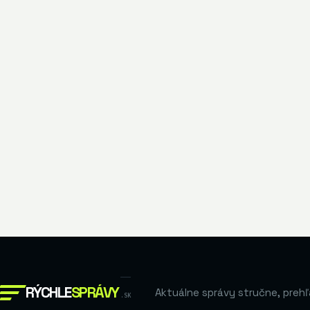
RÝCHLE
SPRÁVY
Aktuálne správy stručne, prehľ
.SK