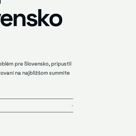
vensko
blém pre Slovensko, pripustil
kovaní na najbližšom summite
↗