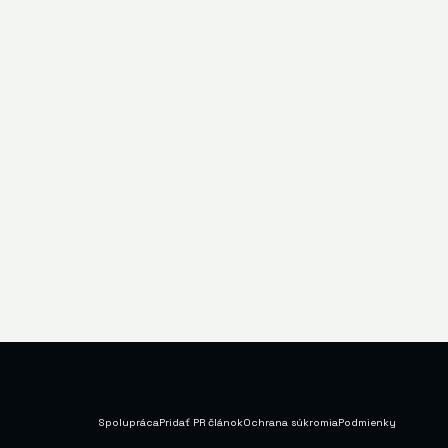
Spolupráca
Pridať PR článok
Ochrana súkromia
Podmienky