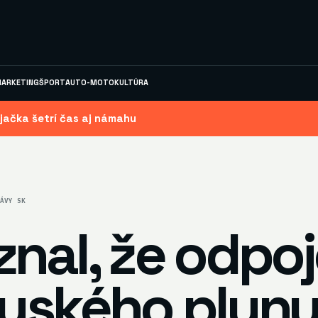
ARKETING
ŠPORT
AUTO-MOTO
KULTÚRA
jačka šetrí čas aj námahu
ÁVY SK
nal, že odpoj
ruského plyn