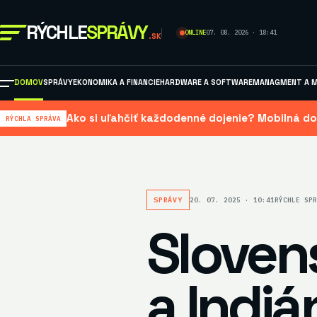
RÝCHLE
SPRÁVY
ONLINE
07. 08. 2026 · 18:41
.SK
DOMOV
SPRÁVY
EKONOMIKA A FINANCIE
HARDWARE A SOFTWARE
MANAGMENT A M
Ako si uľahčiť každodenné dojenie? Mobilná do
RÝCHLA SPRÁVA
SPRÁVY
20. 07. 2025 · 10:41
RÝCHLE SPR
Sloven
a Indi