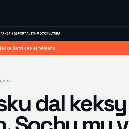
ARKETING
ŠPORT
AUTO-MOTO
KULTÚRA
jačka šetrí čas aj námahu
ÁVY SK
sku dal keksy
án. Sochu mu 