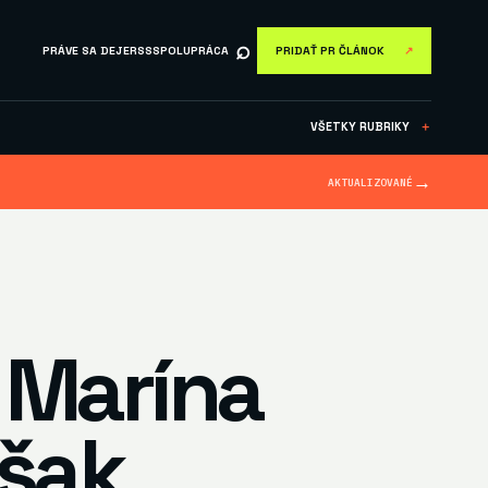
⌕
PRÁVE SA DEJE
RSS
SPOLUPRÁCA
PRIDAŤ PR ČLÁNOK
↗
VŠETKY RUBRIKY
＋
→
AKTUALIZOVANÉ
 Marína
však