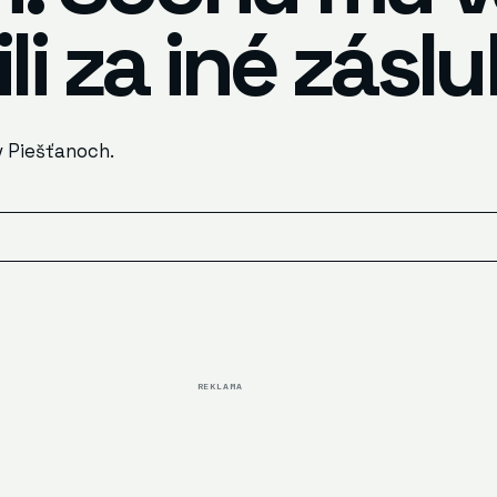
li za iné zásl
v Piešťanoch.
REKLAMA