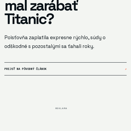
mal zarábať
Titanic?
Poisťovňa zaplatila expresne rýchlo, súdy o
odškodné s pozostalými sa ťahali roky.
PREJSŤ NA PÔVODNÝ ČLÁNOK
↗
REKLAMA