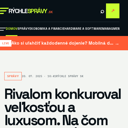
⌕
RÝCHLE
SPRÁVY
↗
.SK
DOMOV
SPRÁVY
EKONOMIKA A FINANCIE
HARDWARE A SOFTWARE
MANAGMENT A M
→
Ako si uľahčiť každodenné dojenie? Mobilná dojačka šetrí čas aj námahu
SPRÁVY
20. 07. 2025 · 10:41
RÝCHLE SPRÁVY SK
Rivalom konkuroval
veľkosťou a
luxusom. Na čom