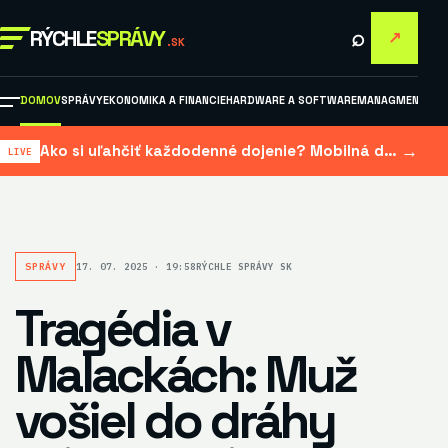
⌕
RÝCHLE
SPRÁVY
↗
.SK
DOMOV
SPRÁVY
EKONOMIKA A FINANCIE
HARDWARE A SOFTWARE
MANAGMENT A M
→
Ako si uľahčiť každodenné dojenie? Mobilná dojačka šetrí čas aj námahu
SPRÁVY
17. 07. 2025 · 19:58
RÝCHLE SPRÁVY SK
Tragédia v
Malackách: Muž
vošiel do dráhy