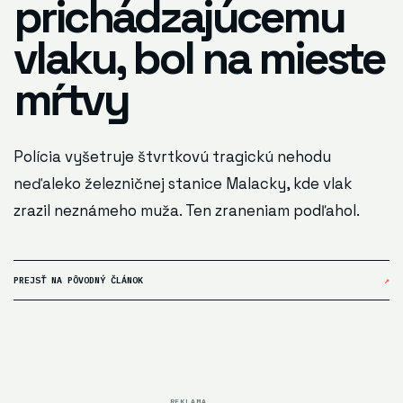
prichádzajúcemu
vlaku, bol na mieste
mŕtvy
Polícia vyšetruje štvrtkovú tragickú nehodu
neďaleko železničnej stanice Malacky, kde vlak
zrazil neznámeho muža. Ten zraneniam podľahol.
PREJSŤ NA PÔVODNÝ ČLÁNOK
↗
REKLAMA