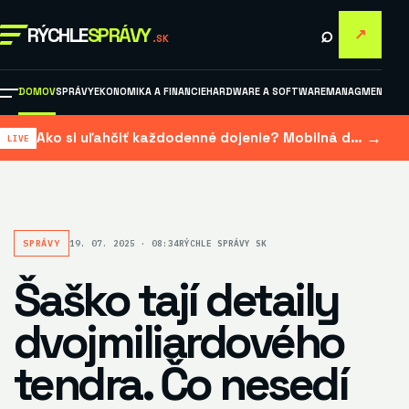
⌕
RÝCHLE
SPRÁVY
↗
.SK
DOMOV
SPRÁVY
EKONOMIKA A FINANCIE
HARDWARE A SOFTWARE
MANAGMENT A M
→
Ako si uľahčiť každodenné dojenie? Mobilná dojačka šetrí čas aj námahu
SPRÁVY
19. 07. 2025 · 08:34
RÝCHLE SPRÁVY SK
Šaško tají detaily
dvojmiliardového
tendra. Čo nesedí