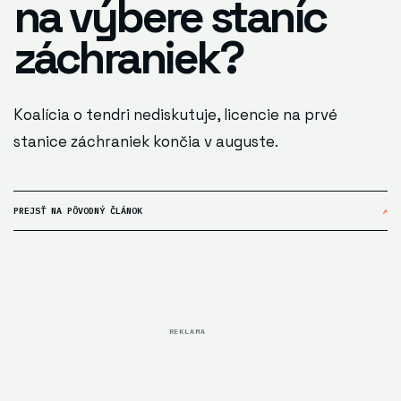
na výbere staníc
záchraniek?
Koalícia o tendri nediskutuje, licencie na prvé
stanice záchraniek končia v auguste.
PREJSŤ NA PÔVODNÝ ČLÁNOK
↗
REKLAMA