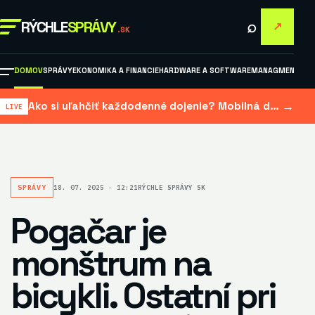
⌕
RÝCHLE
SPRÁVY
↗
.SK
DOMOV
SPRÁVY
EKONOMIKA A FINANCIE
HARDWARE A SOFTWARE
MANAGMENT A M
→
Ako si uľahčiť každodenné dojenie? Mobilná dojačka šetrí čas aj námahu
SPRÁVY
18. 07. 2025 · 12:21
RÝCHLE SPRÁVY SK
Pogačar je
monštrum na
bicykli. Ostatní pri