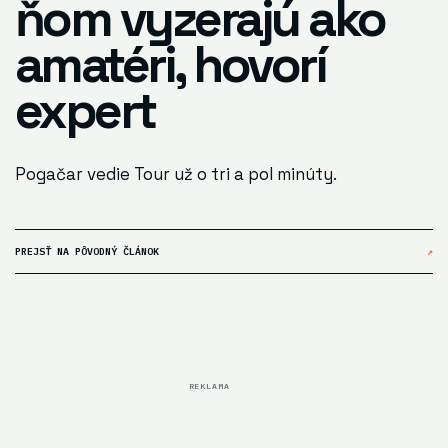
ňom vyzerajú ako
amatéri, hovorí
expert
Pogačar vedie Tour už o tri a pol minúty.
PREJSŤ NA PÔVODNÝ ČLÁNOK
↗
REKLAMA