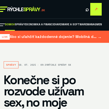
⌕
RÝCHLE
SPRÁVY
↗
.SK
DOMOV
SPRÁVY
EKONOMIKA A FINANCIE
HARDWARE A SOFTWARE
MANAGMENT A M
→
Ako si uľahčiť každodenné dojenie? Mobilná dojačka šetrí čas aj námahu
SPRÁVY
18. 07. 2025 · 09:39
RÝCHLE SPRÁVY SK
Konečne si po
rozvode užívam
sex, no moje