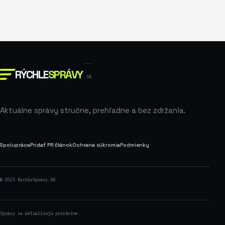
RÝCHLE
SPRÁVY
.SK
Aktuálne správy stručne, prehľadne a bez zdržania.
Spolupráca
Pridať PR článok
Ochrana súkromia
Podmienky
© 2025 RychleSpravy.SK
Správy sa aktualizujú priebežne.