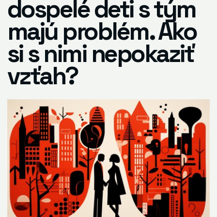
dospelé deti s tým
majú problém. Ako
si s nimi nepokaziť
vzťah?