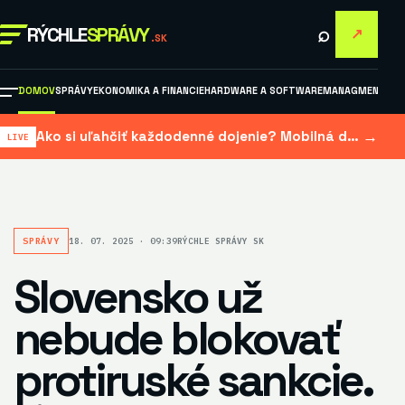
⌕
RÝCHLE
SPRÁVY
↗
.SK
DOMOV
SPRÁVY
EKONOMIKA A FINANCIE
HARDWARE A SOFTWARE
MANAGMENT A M
→
Ako si uľahčiť každodenné dojenie? Mobilná dojačka šetrí čas aj námahu
SPRÁVY
18. 07. 2025 · 09:39
RÝCHLE SPRÁVY SK
Slovensko už
nebude blokovať
protiruské sankcie.