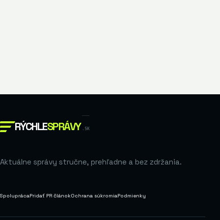
RÝCHLE
SPRÁVY
.SK
Aktuálne správy stručne, prehľadne a bez zdržania.
Spolupráca
Pridať PR článok
Ochrana súkromia
Podmienky