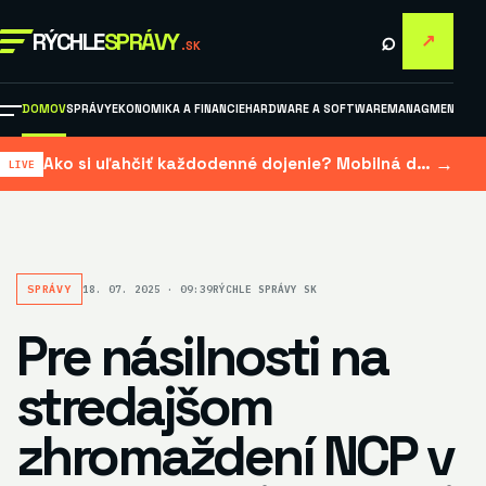
⌕
RÝCHLE
SPRÁVY
↗
.SK
DOMOV
SPRÁVY
EKONOMIKA A FINANCIE
HARDWARE A SOFTWARE
MANAGMENT A M
→
Ako si uľahčiť každodenné dojenie? Mobilná dojačka šetrí čas aj námahu
SPRÁVY
18. 07. 2025 · 09:39
RÝCHLE SPRÁVY SK
Pre násilnosti na
stredajšom
zhromaždení NCP v