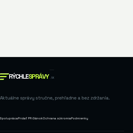
RÝCHLE
SPRÁVY
.SK
Aktuálne správy stručne, prehľadne a bez zdržania.
Spolupráca
Pridať PR článok
Ochrana súkromia
Podmienky