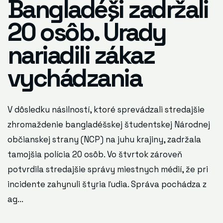
Bangladéši zadržali
20 osôb. Úrady
nariadili zákaz
vychádzania
V dôsledku násilností, ktoré sprevádzali stredajšie
zhromaždenie bangladéšskej študentskej Národnej
občianskej strany (NCP) na juhu krajiny, zadržala
tamojšia polícia 20 osôb. Vo štvrtok zároveň
potvrdila stredajšie správy miestnych médií, že pri
incidente zahynuli štyria ľudia. Správa pochádza z
ag...