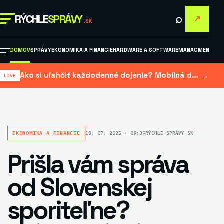
⌕
RÝCHLE
SPRÁVY
↗
.SK
DOMOV
SPRÁVY
EKONOMIKA A FINANCIE
HARDWARE A SOFTWARE
MANAGMENT A M
→
Ako si uľahčiť každodenné dojenie? Mobilná dojačka šetrí čas aj námahu
EKONOMIKA A FINANCIE
18. 07. 2025 · 09:39
RÝCHLE SPRÁVY SK
Prišla vám správa
od Slovenskej
sporiteľne?