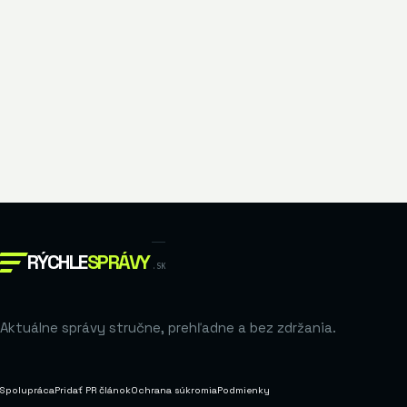
RÝCHLE
SPRÁVY
.SK
Aktuálne správy stručne, prehľadne a bez zdržania.
Spolupráca
Pridať PR článok
Ochrana súkromia
Podmienky