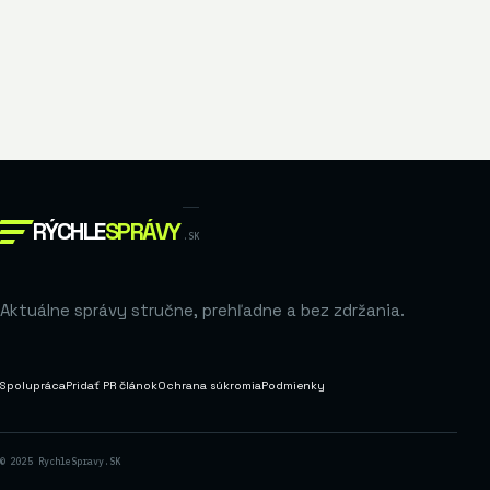
RÝCHLE
SPRÁVY
.SK
Aktuálne správy stručne, prehľadne a bez zdržania.
Spolupráca
Pridať PR článok
Ochrana súkromia
Podmienky
© 2025 RychleSpravy.SK