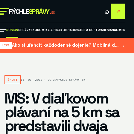
⌕
RÝCHLE
SPRÁVY
↗
.SK
DOMOV
SPRÁVY
EKONOMIKA A FINANCIE
HARDWARE A SOFTWARE
MANAGMENT A M
→
Ako si uľahčiť každodenné dojenie? Mobilná dojačka šetrí čas aj námahu
ŠPORT
18. 07. 2025 · 09:39
RÝCHLE SPRÁVY SK
MS: V diaľkovom
plávaní na 5 km sa
predstavili dvaja