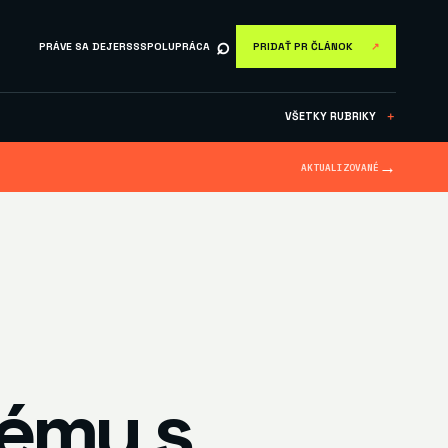
⌕
PRÁVE SA DEJE
RSS
SPOLUPRÁCA
PRIDAŤ PR ČLÁNOK
↗
VŠETKY RUBRIKY
＋
→
AKTUALIZOVANÉ
lémy s