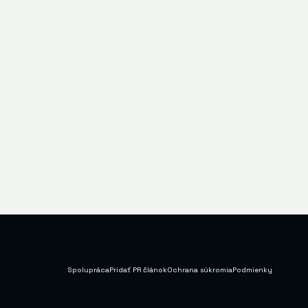
Spolupráca
Pridať PR článok
Ochrana súkromia
Podmienky