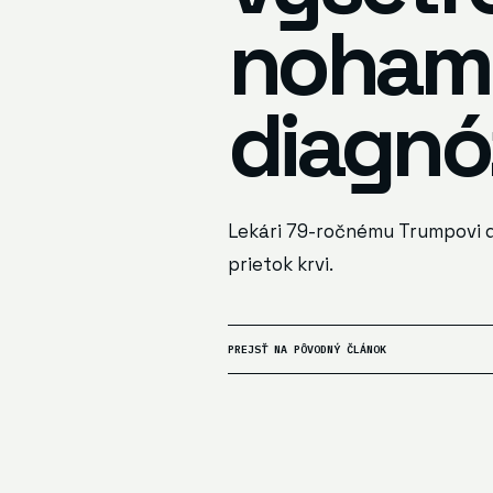
nohami,
diagnó
Lekári 79-ročnému Trumpovi d
prietok krvi.
PREJSŤ NA PÔVODNÝ ČLÁNOK