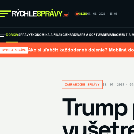
RÝCHLE
SPRÁVY
ONLINE
07. 08. 2026 · 15:03
.SK
DOMOV
SPRÁVY
EKONOMIKA A FINANCIE
HARDWARE A SOFTWARE
MANAGMENT A M
Ako si uľahčiť každodenné dojenie? Mobilná do
RÝCHLA SPRÁVA
ZAHRANIČNÉ SPRÁVY
18. 07. 2025 · 09
Trump 
vyšetr