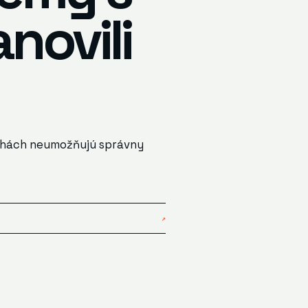
novili
nohách neumožňujú správny
↗