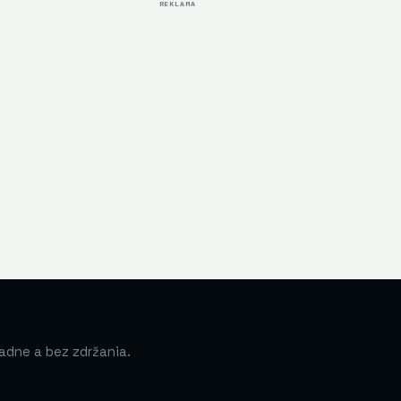
REKLAMA
adne a bez zdržania.