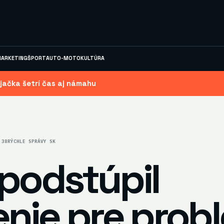
ARKETING
ŠPORT
AUTO-MOTO
KULTÚRA
jačka šetrí čas aj námahu
:38
RÝCHLE SPRÁVY SK
podstúpil
enie pre prob