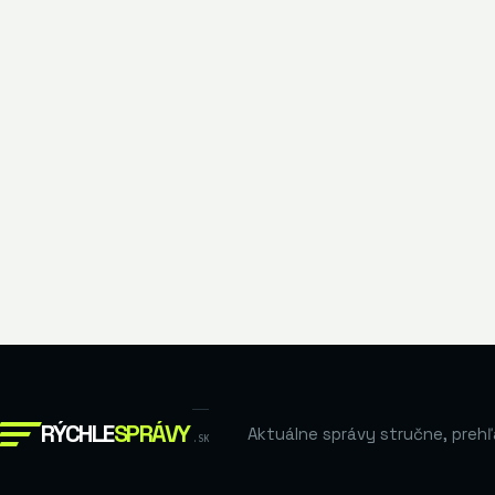
RÝCHLE
SPRÁVY
Aktuálne správy stručne, prehľ
.SK