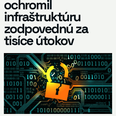
ochromil
infraštruktúru
zodpovednú za
tisíce útokov