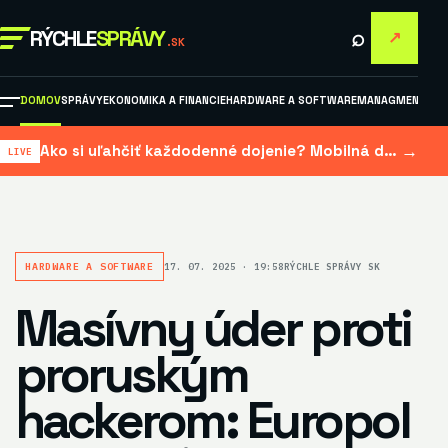
⌕
RÝCHLE
SPRÁVY
↗
.SK
DOMOV
SPRÁVY
EKONOMIKA A FINANCIE
HARDWARE A SOFTWARE
MANAGMENT A M
→
Ako si uľahčiť každodenné dojenie? Mobilná dojačka šetrí čas aj námahu
HARDWARE A SOFTWARE
17. 07. 2025 · 19:58
RÝCHLE SPRÁVY SK
Masívny úder proti
proruským
hackerom: Europol