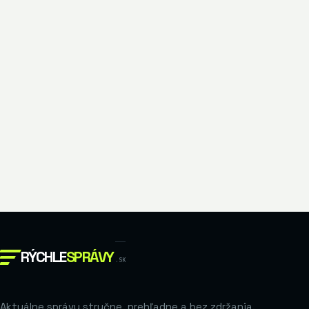
RÝCHLE
SPRÁVY
.SK
Aktuálne správy stručne, prehľadne a bez zdržania.