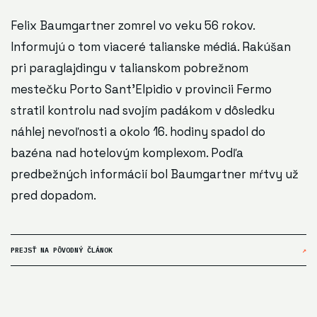
Felix Baumgartner zomrel vo veku 56 rokov.
Informujú o tom viaceré talianske médiá. Rakúšan
pri paraglajdingu v talianskom pobrežnom
mestečku Porto Sant'Elpidio v provincii Fermo
stratil kontrolu nad svojím padákom v dôsledku
náhlej nevoľnosti a okolo 16. hodiny spadol do
bazéna nad hotelovým komplexom. Podľa
predbežných informácií bol Baumgartner mŕtvy už
pred dopadom.
PREJSŤ NA PÔVODNÝ ČLÁNOK
↗