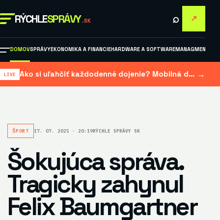
⌕
RÝCHLE
SPRÁVY
↗
.SK
DOMOV
SPRÁVY
EKONOMIKA A FINANCIE
HARDWARE A SOFTWARE
MANAGMENT A M
→
Ako si uľahčiť každodenné dojenie? Mobilná dojačka šetrí čas aj námahu
ŠPORT
17. 07. 2025 · 20:19
RÝCHLE SPRÁVY SK
Šokujúca správa.
Tragicky zahynul
Felix Baumgartner