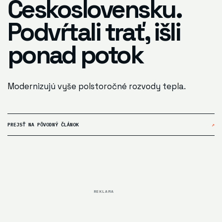
Československu.
Podvŕtali trať, išli
ponad potok
Modernizujú vyše polstoročné rozvody tepla.
PREJSŤ NA PÔVODNÝ ČLÁNOK
↗
REKLAMA