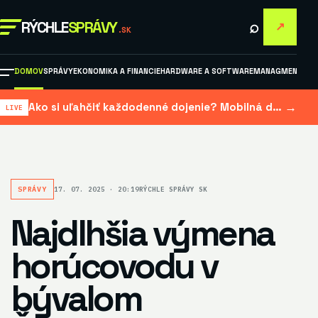
⌕
RÝCHLE
SPRÁVY
↗
.SK
DOMOV
SPRÁVY
EKONOMIKA A FINANCIE
HARDWARE A SOFTWARE
MANAGMENT A M
→
Ako si uľahčiť každodenné dojenie? Mobilná dojačka šetrí čas aj námahu
SPRÁVY
17. 07. 2025 · 20:19
RÝCHLE SPRÁVY SK
Najdlhšia výmena
horúcovodu v
bývalom