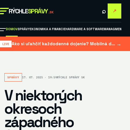
⌕
RÝCHLE
SPRÁVY
↗
.SK
DOMOV
SPRÁVY
EKONOMIKA A FINANCIE
HARDWARE A SOFTWARE
MANAGMENT A M
→
Ako si uľahčiť každodenné dojenie? Mobilná dojačka šetrí čas aj námahu
SPRÁVY
17. 07. 2025 · 19:59
RÝCHLE SPRÁVY SK
V niektorých
okresoch
západného