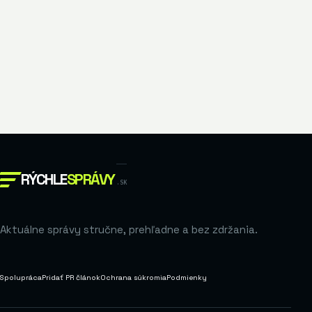
RÝCHLE
SPRÁVY
.SK
Aktuálne správy stručne, prehľadne a bez zdržania.
Spolupráca
Pridať PR článok
Ochrana súkromia
Podmienky