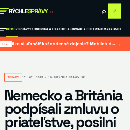
⌕
RÝCHLE
SPRÁVY
↗
.SK
DOMOV
SPRÁVY
EKONOMIKA A FINANCIE
HARDWARE A SOFTWARE
MANAGMENT A M
→
Ako si uľahčiť každodenné dojenie? Mobilná dojačka šetrí čas aj námahu
SPRÁVY
17. 07. 2025 · 19:59
RÝCHLE SPRÁVY SK
Nemecko a Británia
podpísali zmluvu o
priateľstve, posilní