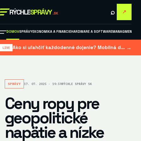
⌕
RÝCHLE
SPRÁVY
↗
.SK
DOMOV
SPRÁVY
EKONOMIKA A FINANCIE
HARDWARE A SOFTWARE
MANAGMENT A M
→
Ako si uľahčiť každodenné dojenie? Mobilná dojačka šetrí čas aj námahu
SPRÁVY
17. 07. 2025 · 19:59
RÝCHLE SPRÁVY SK
Ceny ropy pre
geopolitické
napätie a nízke