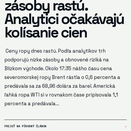
zásoby rastú.
Analytici očakávajú
kolísanie cien
Ceny ropy dnes rastú. Podľa analytikov trh
podporujú nízke zásoby a obnovené riziká na
Blízkom východe. Okolo 17:35 nášho času cena
severomorskej ropy Brent rástla o 0,6 percenta a
predávala sa za 68,96 dolára za barel. Americká
ľahká ropa WTI si v rovnakom čase pripisovala 1,1
percenta a predávala...
PREJSŤ NA PÔVODNÝ ČLÁNOK
↗