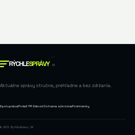
RÝCHLE
SPRÁVY
.SK
Aktuálne správy stručne, prehľadne a bez zdržania.
Spolupráca
Pridať PR článok
Ochrana súkromia
Podmienky
© 2025 RychleSpravy.SK