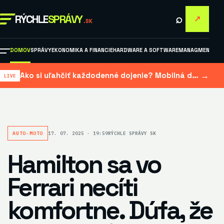
⌕
RÝCHLE
SPRÁVY
↗
.SK
DOMOV
SPRÁVY
EKONOMIKA A FINANCIE
HARDWARE A SOFTWARE
MANAGMENT A M
→
Ako si uľahčiť každodenné dojenie? Mobilná dojačka šetrí čas aj námahu
AUTO-MOTO
17. 07. 2025 · 19:59
RÝCHLE SPRÁVY SK
Hamilton sa vo
Ferrari necíti
komfortne. Dúfa, že