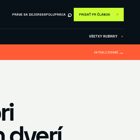
⌕
PRÁVE SA DEJE
RSS
SPOLUPRÁCA
PRIDAŤ PR ČLÁNOK
↗
VŠETKY RUBRIKY
＋
→
AKTUALIZOVANÉ
ri
 dverí