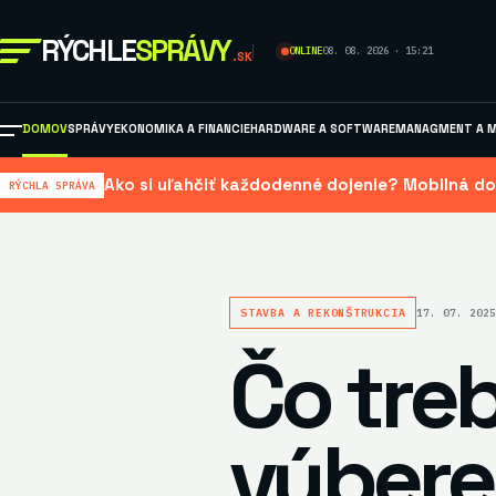
RÝCHLE
SPRÁVY
ONLINE
08. 08. 2026 · 15:21
.SK
DOMOV
SPRÁVY
EKONOMIKA A FINANCIE
HARDWARE A SOFTWARE
MANAGMENT A M
Ako si uľahčiť každodenné dojenie? Mobilná do
RÝCHLA SPRÁVA
STAVBA A REKONŠTRUKCIA
17. 07. 202
Čo treb
výbere 