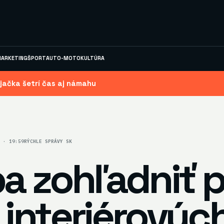
ARKETING
ŠPORT
AUTO-MOTO
KULTÚRA
jačka šetrí čas aj námahu
5 · 19:59
RÝCHLE SPRÁVY SK
a zohľadniť p
interiérových