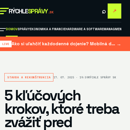
⌕
RÝCHLE
SPRÁVY
↗
.SK
DOMOV
SPRÁVY
EKONOMIKA A FINANCIE
HARDWARE A SOFTWARE
MANAGMENT A M
→
Ako si uľahčiť každodenné dojenie? Mobilná dojačka šetrí čas aj námahu
STAVBA A REKONŠTRUKCIA
17. 07. 2025 · 19:59
RÝCHLE SPRÁVY SK
5 kľúčových
krokov, ktoré treba
zvážiť pred