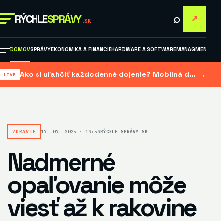
⌕
RÝCHLE
SPRÁVY
↗
.SK
DOMOV
SPRÁVY
EKONOMIKA A FINANCIE
HARDWARE A SOFTWARE
MANAGMENT A M
→
Ako si uľahčiť každodenné dojenie? Mobilná dojačka šetrí čas aj námahu
ZDRAVIE
17. 07. 2025 · 19:59
RÝCHLE SPRÁVY SK
Nadmerné
opaľovanie môže
viesť až k rakovine