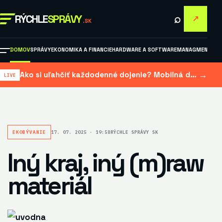
⌕
RÝCHLE
SPRÁVY
↗
.SK
DOMOV
SPRÁVY
EKONOMIKA A FINANCIE
HARDWARE A SOFTWARE
MANAGMENT A M
→
Ako si uľahčiť každodenné dojenie? Mobilná dojačka šetrí čas aj námahu
EKOBÝVANIE
17. 07. 2025 · 19:58
RÝCHLE SPRÁVY SK
Iný kraj, iný (m)raw
materiál