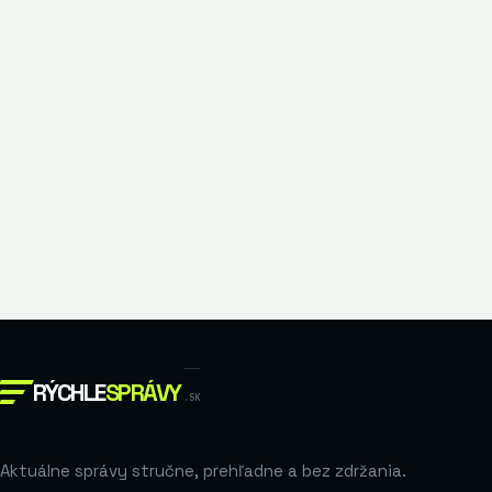
RÝCHLE
SPRÁVY
.SK
Aktuálne správy stručne, prehľadne a bez zdržania.