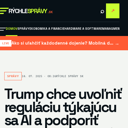
⌕
RÝCHLE
SPRÁVY
↗
.SK
DOMOV
SPRÁVY
EKONOMIKA A FINANCIE
HARDWARE A SOFTWARE
MANAGMENT A M
→
Ako si uľahčiť každodenné dojenie? Mobilná dojačka šetrí čas aj námahu
SPRÁVY
24. 07. 2025 · 08:26
RÝCHLE SPRÁVY SK
Trump chce uvoľniť
reguláciu týkajúcu
sa AI a podporiť