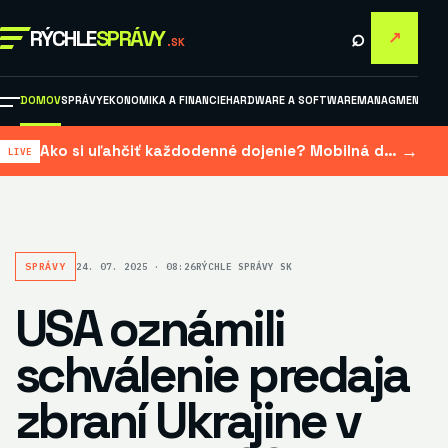
⌕
RÝCHLE
SPRÁVY
↗
.SK
DOMOV
SPRÁVY
EKONOMIKA A FINANCIE
HARDWARE A SOFTWARE
MANAGMENT A M
→
Ako si uľahčiť každodenné dojenie? Mobilná dojačka šetrí čas aj námahu
SPRÁVY
24. 07. 2025 · 08:26
RÝCHLE SPRÁVY SK
USA oznámili
schválenie predaja
zbraní Ukrajine v