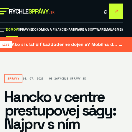
⌕
RÝCHLE
SPRÁVY
↗
.SK
DOMOV
SPRÁVY
EKONOMIKA A FINANCIE
HARDWARE A SOFTWARE
MANAGMENT A M
→
Ako si uľahčiť každodenné dojenie? Mobilná dojačka šetrí čas aj námahu
SPRÁVY
24. 07. 2025 · 08:26
RÝCHLE SPRÁVY SK
Hancko v centre
prestupovej ságy:
Najprv s ním