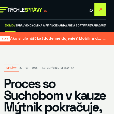
⌕
RÝCHLE
SPRÁVY
↗
.SK
DOMOV
SPRÁVY
EKONOMIKA A FINANCIE
HARDWARE A SOFTWARE
MANAGMENT A M
→
Ako si uľahčiť každodenné dojenie? Mobilná dojačka šetrí čas aj námahu
SPRÁVY
23. 07. 2025 · 19:35
RÝCHLE SPRÁVY SK
Proces so
Suchobom v kauze
Mýtnik pokračuje,