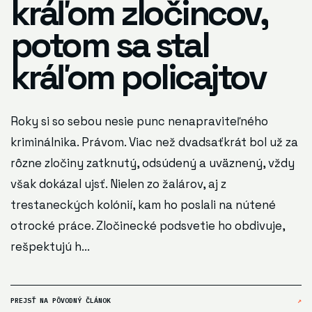
kráľom zločincov,
potom sa stal
kráľom policajtov
Roky si so sebou nesie punc nenapraviteľného
kriminálnika. Právom. Viac než dvadsaťkrát bol už za
rôzne zločiny zatknutý, odsúdený a uväznený, vždy
však dokázal ujsť. Nielen zo žalárov, aj z
trestaneckých kolónií, kam ho poslali na nútené
otrocké práce. Zločinecké podsvetie ho obdivuje,
rešpektujú h...
PREJSŤ NA PÔVODNÝ ČLÁNOK
↗