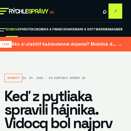
⌕
RÝCHLE
SPRÁVY
↗
.SK
DOMOV
SPRÁVY
EKONOMIKA A FINANCIE
HARDWARE A SOFTWARE
MANAGMENT A M
→
Ako si uľahčiť každodenné dojenie? Mobilná dojačka šetrí čas aj námahu
SPRÁVY
23. 07. 2025 · 19:35
RÝCHLE SPRÁVY SK
Keď z pytliaka
spravili hájnika.
Vidocq bol najprv