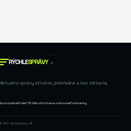
RÝCHLE
SPRÁVY
.SK
Aktuálne správy stručne, prehľadne a bez zdržania.
Spolupráca
Pridať PR článok
Ochrana súkromia
Podmienky
© 2025 RychleSpravy.SK