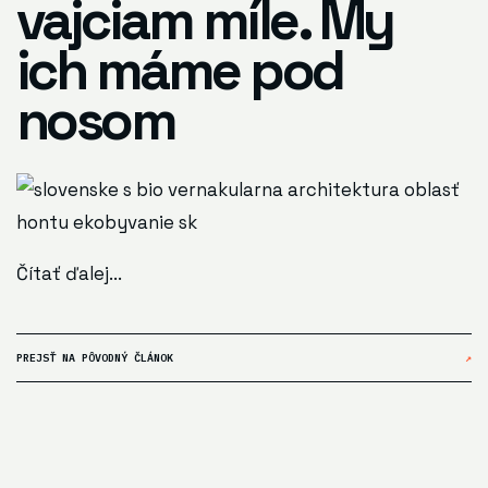
vajciam míle. My
ich máme pod
nosom
Čítať ďalej...
PREJSŤ NA PÔVODNÝ ČLÁNOK
↗