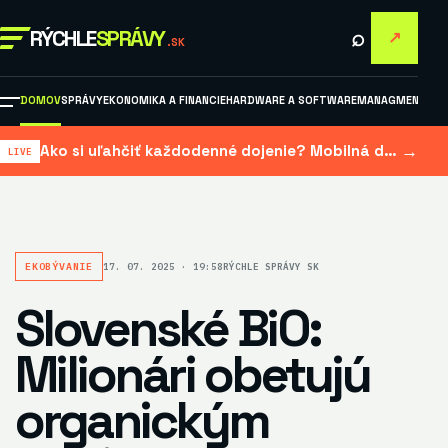
⌕
RÝCHLE
SPRÁVY
↗
.SK
DOMOV
SPRÁVY
EKONOMIKA A FINANCIE
HARDWARE A SOFTWARE
MANAGMENT A M
→
Ako si uľahčiť každodenné dojenie? Mobilná dojačka šetrí čas aj námahu
EKOBÝVANIE
17. 07. 2025 · 19:58
RÝCHLE SPRÁVY SK
Slovenské BiO:
Milionári obetujú
organickým