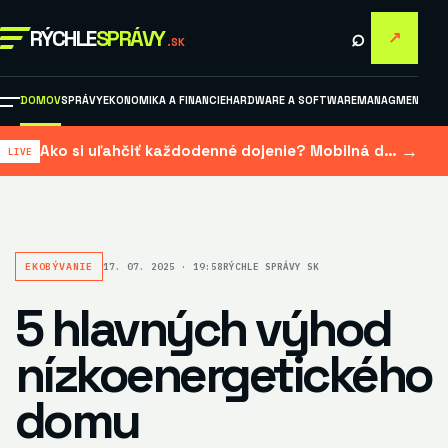
⌕
RÝCHLE
SPRÁVY
↗
.SK
DOMOV
SPRÁVY
EKONOMIKA A FINANCIE
HARDWARE A SOFTWARE
MANAGMENT A M
→
Ako si uľahčiť každodenné dojenie? Mobilná dojačka šetrí čas aj námahu
EKOBÝVANIE
17. 07. 2025 · 19:58
RÝCHLE SPRÁVY SK
5 hlavných výhod
nízkoenergetického
domu